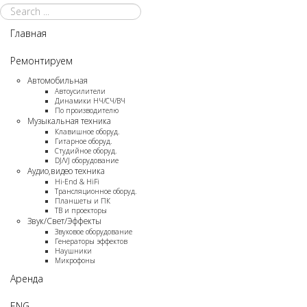
Главная
Ремонтируем
Автомобильная
Автоусилители
Динамики НЧ/СЧ/ВЧ
По производителю
Музыкальная техника
Клавишное оборуд.
Гитарное оборуд.
Студийное оборуд.
DJ/VJ оборудование
Аудио,видео техника
Нi-End & НiFi
Трансляционное оборуд.
Планшеты и ПК
ТВ и проекторы
Звук/Свет/Эффекты
Звуковое оборудование
Генераторы эффектов
Наушники
Микрофоны
Аренда
ENG